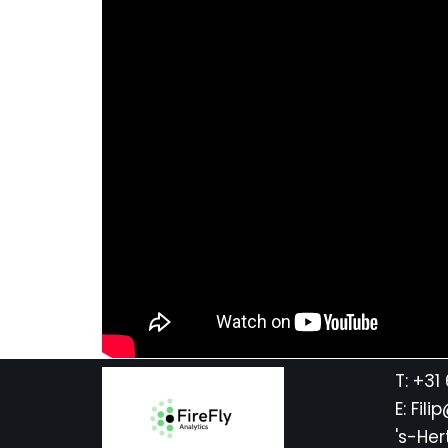
T: +31
E: Fili
's-He