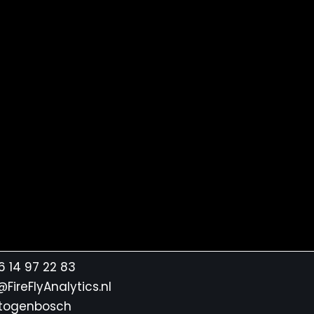
 6 14 97 22 83
p@FireFlyAnalytics.nl
rtogenbosch