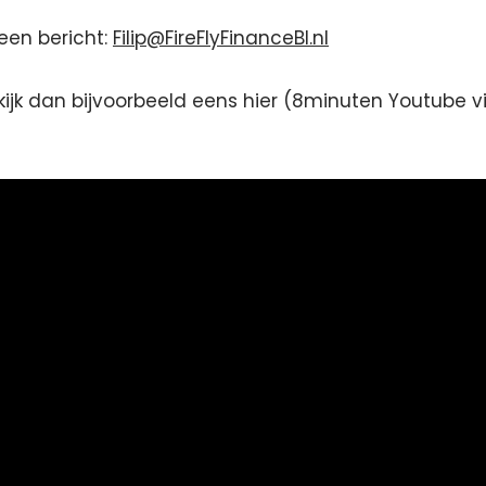
een bericht:
Filip@FireFlyFinanceBI.nl
, kijk dan bijvoorbeeld eens hier (8minuten Youtube