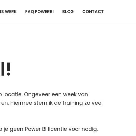
NS WERK
FAQ POWERBI
BLOG
CONTACT
l!
 op locatie. Ongeveer een week van
ren. Hiermee stem ik de training zo veel
eb je geen Power BI licentie voor nodig.